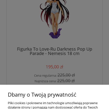
Figurka To Love-Ru Darkness Pop Up
Parade - Nemesis 18 cm
195,00 zł
225,00 zł
Cena regularna:
225,00 zł
Najniższa cena:
do koszyka
Dbamy o Twoją prywatność
Pliki cookies i pokrewne im technologie umożliwiają poprawne
działanie strony i pomagają nam dostosować ofertę do Twoich