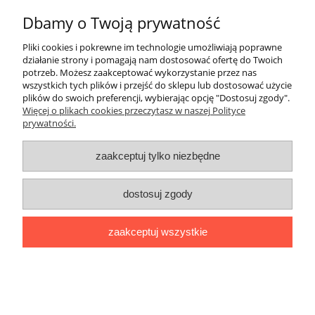
Dbamy o Twoją prywatność
Moje konto
Pliki cookies i pokrewne im technologie umożliwiają poprawne
Płatności i dostawa
działanie strony i pomagają nam dostosować ofertę do Twoich
potrzeb. Możesz zaakceptować wykorzystanie przez nas
wszystkich tych plików i przejść do sklepu lub dostosować użycie
Informacje
plików do swoich preferencji, wybierając opcję "Dostosuj zgody".
Więcej o plikach cookies przeczytasz w naszej Polityce
prywatności.
O nas
zaakceptuj tylko niezbędne
pokaż pełną wersję strony
Sklep internetowy Shoper.pl
dostosuj zgody
zaakceptuj wszystkie