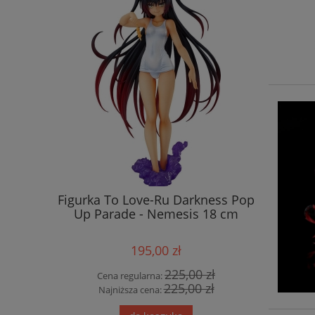
Figurka To Love-Ru Darkness Pop
Figurk
Up Parade - Nemesis 18 cm
Quintup
Mik
195,00 zł
225,00 zł
Cena regularna:
Cena
225,00 zł
Najniższa cena:
Najn