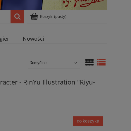
Koszyk:
(pusty)
 gier
Nowości
acter - RinYu Illustration "Riyu-
do koszyka