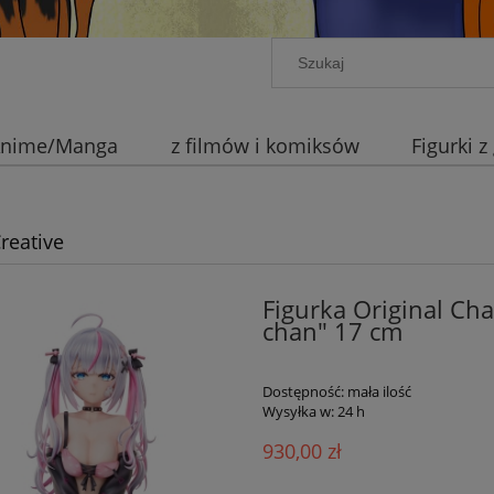
 Anime/Manga
z filmów i komiksów
Figurki z
reative
Figurka Original Char
chan" 17 cm
Dostępność:
mała ilość
Wysyłka w:
24 h
930,00 zł