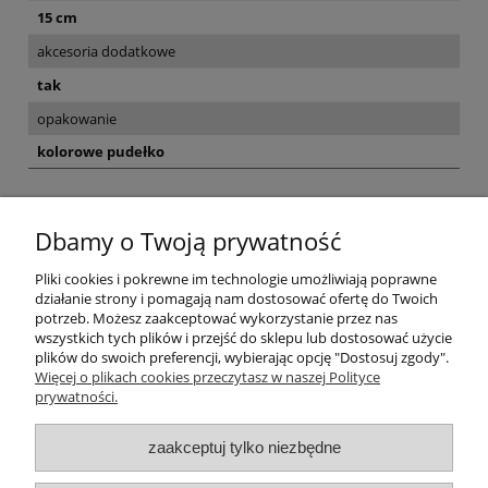
15 cm
akcesoria dodatkowe
tak
opakowanie
kolorowe pudełko
Opinie o produkcie (0)
Dbamy o Twoją prywatność
Pliki cookies i pokrewne im technologie umożliwiają poprawne
działanie strony i pomagają nam dostosować ofertę do Twoich
potrzeb. Możesz zaakceptować wykorzystanie przez nas
wszystkich tych plików i przejść do sklepu lub dostosować użycie
plików do swoich preferencji, wybierając opcję "Dostosuj zgody".
Pomoc
Więcej o plikach cookies przeczytasz w naszej Polityce
prywatności.
Moje konto
zaakceptuj tylko niezbędne
Płatności i dostawa