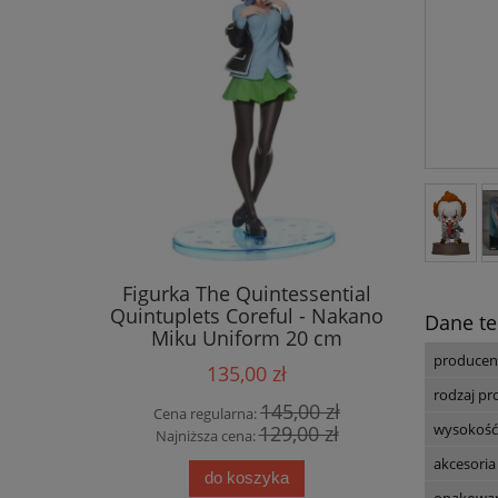
Figurka The Quintessential
Figurka T
Quintuplets Coreful - Nakano
Up Par
Dane te
Miku Uniform 20 cm
producen
135,00 zł
rodzaj p
145,00 zł
Cena regularna:
Cena
wysokość
129,00 zł
Najniższa cena:
Najn
akcesori
do koszyka
opakowa