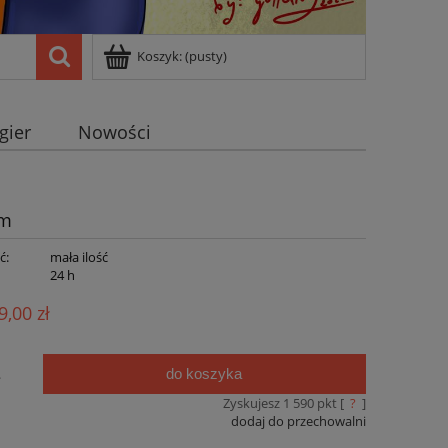
Koszyk:
(pusty)
 gier
Nowości
cm
ć:
mała ilość
:
24 h
9,00 zł
do koszyka
.
Zyskujesz
1 590
pkt [
?
]
dodaj do przechowalni