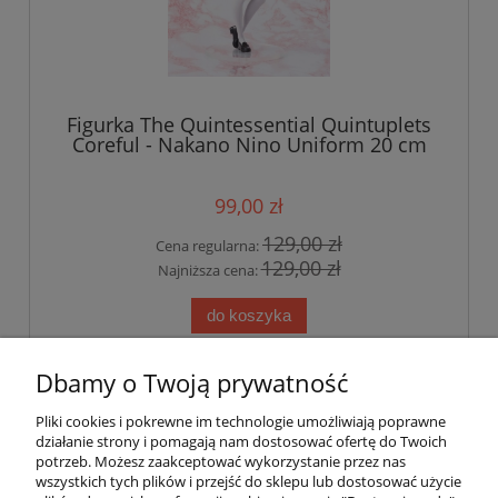
Figurka The Quintessential Quintuplets
Coreful - Nakano Nino Uniform 20 cm
99,00 zł
129,00 zł
Cena regularna:
129,00 zł
Najniższa cena:
do koszyka
Dbamy o Twoją prywatność
«
1
2
»
Pliki cookies i pokrewne im technologie umożliwiają poprawne
działanie strony i pomagają nam dostosować ofertę do Twoich
potrzeb. Możesz zaakceptować wykorzystanie przez nas
wszystkich tych plików i przejść do sklepu lub dostosować użycie